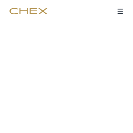
Chex
☰
Nasıl Çalışır?
Kayıt Ol